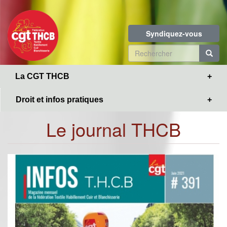
Toggle
Aller
navigation
au
contenu
Syndiquez-vous
principal
Formulaire
de
R
La CGT THCB
recherche
Droit et infos pratiques
Le journal THCB