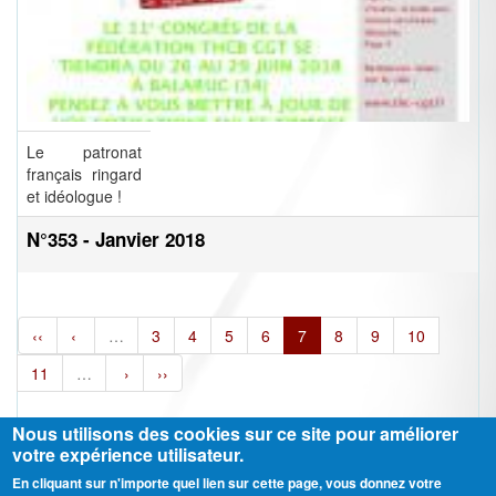
Le patronat
français ringard
et idéologue !
N°353 - Janvier 2018
‹‹
‹
…
3
4
5
6
7
8
9
10
11
…
›
››
Nous utilisons des cookies sur ce site pour améliorer
votre expérience utilisateur.
En cliquant sur n'importe quel lien sur cette page, vous donnez votre