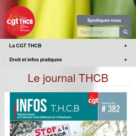
Toggle
Aller
navigation
au
contenu
Syndiquez-vous
principal
Formulaire
de
R
La CGT THCB
recherche
Droit et infos pratiques
Le journal THCB