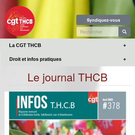
Toggle
Aller
navigation
au
contenu
Syndiquez-vous
principal
Formulaire
de
R
La CGT THCB
recherche
Droit et infos pratiques
Le journal THCB