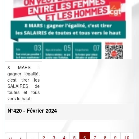
8 MARS :
gagner l’égalité,
c’est tirer les
SALAIRES de
toutes et tous
vers le haut
N°420 - Février 2024
‹‹
‹
…
2
3
4
5
6
7
8
9
10