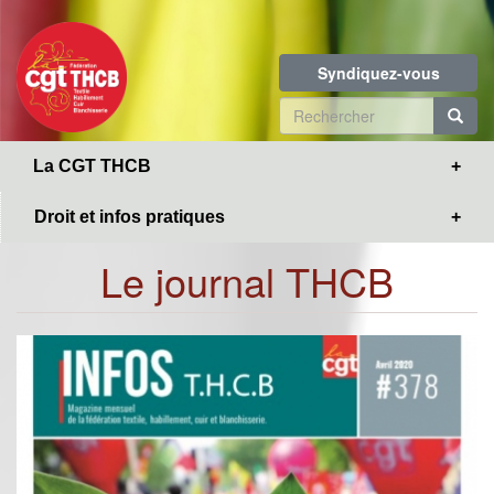
Toggle
Aller
navigation
au
contenu
Syndiquez-vous
principal
Formulaire
de
R
La CGT THCB
recherche
Droit et infos pratiques
Le journal THCB