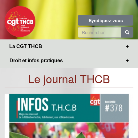
Toggle
Aller
navigation
au
contenu
Syndiquez-vous
principal
Formulaire
de
R
La CGT THCB
recherche
Droit et infos pratiques
Le journal THCB