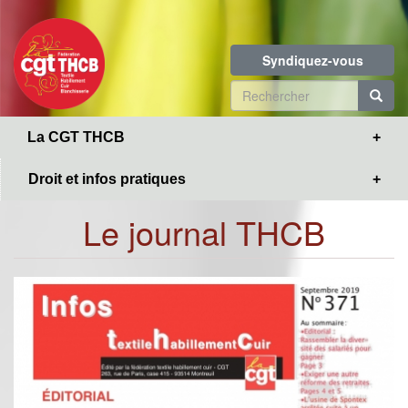
Toggle
Aller
navigation
au
contenu
Syndiquez-vous
principal
Formulaire
de
R
La CGT THCB
recherche
Droit et infos pratiques
Le journal THCB