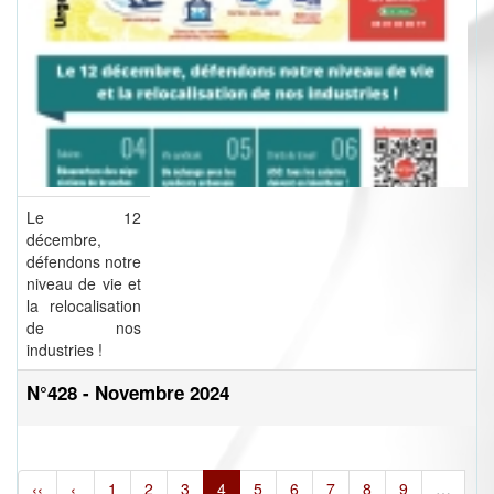
Le 12
décembre,
défendons notre
niveau de vie et
la relocalisation
de nos
industries !
N°428 - Novembre 2024
‹‹
‹
1
2
3
4
5
6
7
8
9
…