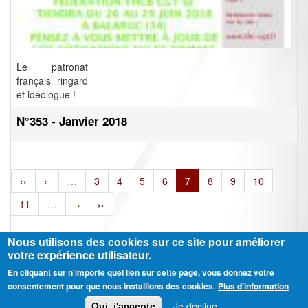
Le patronat
français ringard
et idéologue !
N°353 - Janvier 2018
‹‹
‹
…
3
4
5
6
7
8
9
10
11
…
›
››
Nous utilisons des cookies sur ce site pour améliorer
votre expérience utilisateur.
En cliquant sur n'importe quel lien sur cette page, vous donnez votre
Ⓒ CGT Fédération THCB - Tous les droits réservés -
Mentions légales
consentement pour que nous installions des cookies.
Plus d'information
Contactez-nous
Je décline
Oui, j'accepte