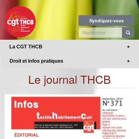
Toggle
Aller
navigation
au
contenu
Syndiquez-vous
principal
Formulaire
de
R
La CGT THCB
recherche
Droit et infos pratiques
Le journal THCB