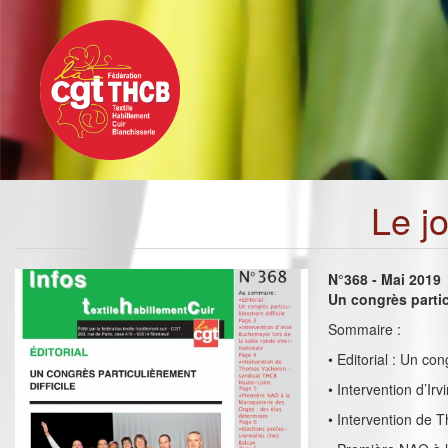
Toggle
Aller
navigation
au
contenu
principal
Le j
N°368 - Mai 2019
Un congrès partic
Sommaire :
• Editorial : Un con
• Intervention d’Ir
• Intervention de