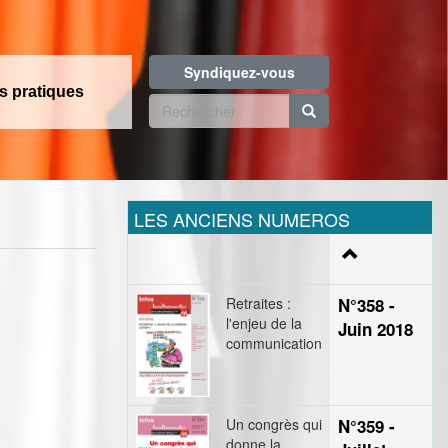
Syndiquez-vous
os pratiques
Formulaire
de
Rechercher
recherche
LES ANCIENS NUMEROS
Retraites :
N°358 -
l'enjeu de la
Juin 2018
communication
Un congrès qui
N°359 -
donne la