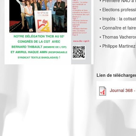
• Première NAO à 
• Elections profes
• Impôts : la cotis
• Connaître et fair
• Thomas Vacheron 
• Philippe Martine
Lien de télécharg
Journal 368 -