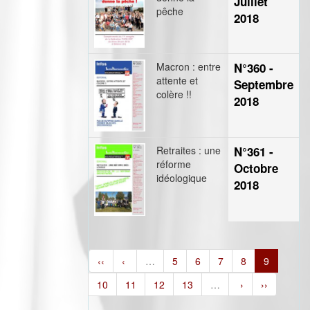
Juillet
pêche
2018
Macron : entre
N°360 -
attente et
Septembre
colère !!
2018
Retraites : une
N°361 -
réforme
Octobre
idéologique
2018
‹‹
‹
…
5
6
7
8
9
10
11
12
13
…
›
››