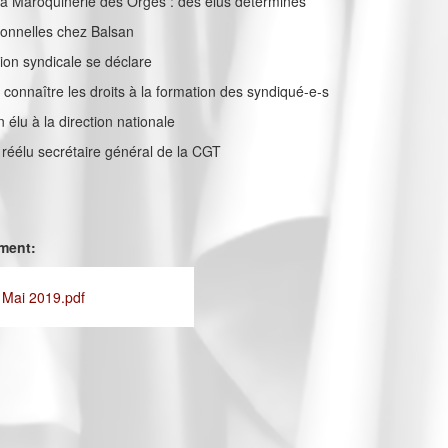
la Maroquinerie des Orges : des élus déterminés
sionnelles chez Balsan
ation syndicale se déclare
e connaître les droits à la formation des syndiqué-e-s
élu à la direction nationale
z réélu secrétaire général de la CGT
ement:
 Mai 2019.pdf