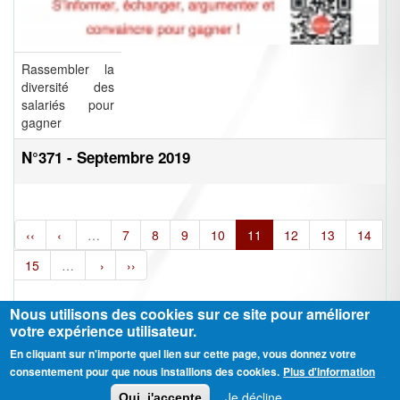
Rassembler la
diversité des
salariés pour
gagner
N°371 - Septembre 2019
‹‹
‹
…
7
8
9
10
11
12
13
14
15
…
›
››
Nous utilisons des cookies sur ce site pour améliorer
votre expérience utilisateur.
En cliquant sur n'importe quel lien sur cette page, vous donnez votre
Ⓒ CGT Fédération THCB - Tous les droits réservés -
Mentions légales
consentement pour que nous installions des cookies.
Plus d'information
Contactez-nous
Je décline
Oui, j'accepte