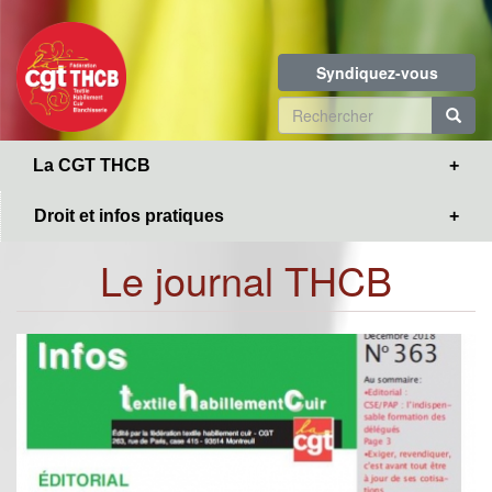
Toggle
Aller
navigation
au
contenu
Syndiquez-vous
principal
Formulaire
de
R
La CGT THCB
recherche
Droit et infos pratiques
Le journal THCB