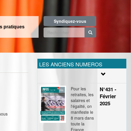
Syndiquez-vous
os pratiques
Formulaire
de
Rechercher
recherche
LES ANCIENS NUMEROS
Pour les
N°431 -
retraites, les
Février
salaires et
2025
l'égalité, on
manifeste le
 sous
8 mars dans
toute la
France