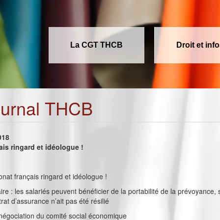
La CGT THCB
Droit et inf
ournal THCB
018
ais ringard et idéologue !
ronat français ringard et idéologue !
iaire : les salariés peuvent bénéficier de la portabilité de la prévoyance,
rat d’assurance n’ait pas été résilié
 négociation du comité social économique