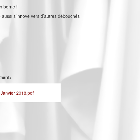
n berne !
ile aussi s’innove vers d’autres débouchés
ement:
 Janvier 2018.pdf