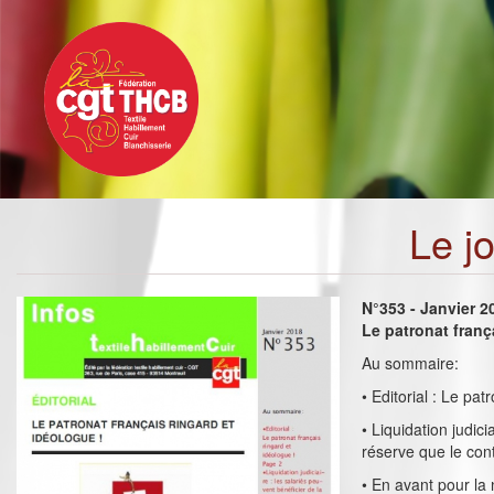
Toggle
Aller
navigation
au
contenu
principal
Le j
N°353 - Janvier 2
Le patronat franç
Au sommaire:
• Editorial : Le pat
• Liquidation judic
réserve que le cont
• En avant pour la