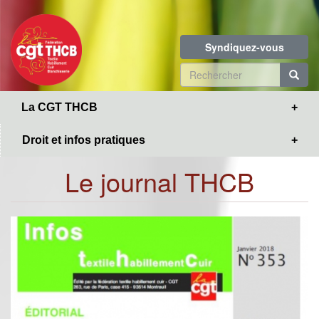
Toggle
Aller
navigation
au
contenu
Syndiquez-vous
principal
Formulaire
de
R
La CGT THCB
recherche
Droit et infos pratiques
Le journal THCB