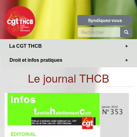
Toggle
Aller
navigation
au
contenu
Syndiquez-vous
principal
Formulaire
de
R
La CGT THCB
recherche
Droit et infos pratiques
Le journal THCB