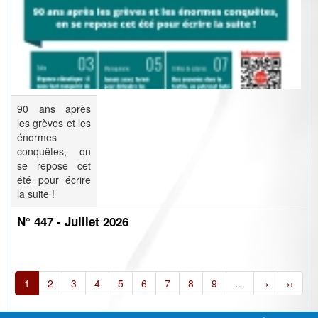
90 ans après
les grèves et les
énormes
conquêtes, on
se repose cet
été pour écrire
la suite !
N° 447 - Juillet 2026
1
2
3
4
5
6
7
8
9
…
›
››