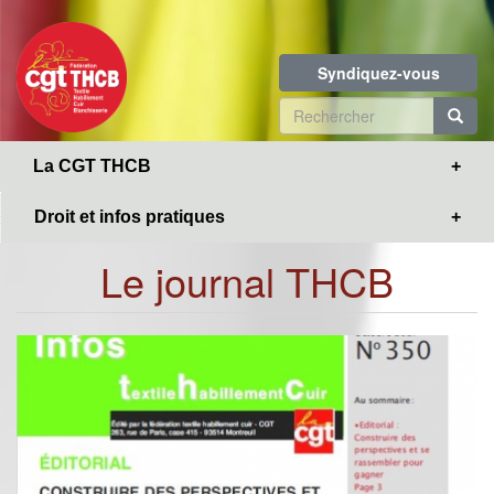
Toggle
Aller
navigation
au
contenu
Syndiquez-vous
principal
Formulaire
de
R
La CGT THCB
recherche
Droit et infos pratiques
Le journal THCB