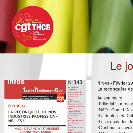
Toggle
Aller
navigation
au
contenu
principal
Le j
N°343 - Février 2
La reconquête de 
Au sommaire:
•Editorial : La rec
•NAO : Quand Deva
•La dentelle de Ca
•Les ex-salariés d
•C’est bon à savoir