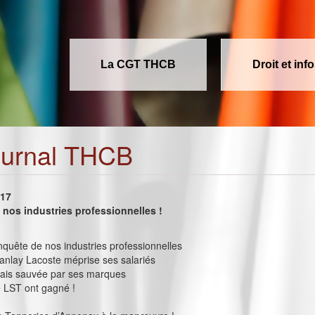
La CGT THCB
Droit et inf
ournal THCB
017
nos industries professionnelles !
onquête de nos industries professionnelles
nlay Lacoste méprise ses salariés
lais sauvée par ses marques
e LST ont gagné !