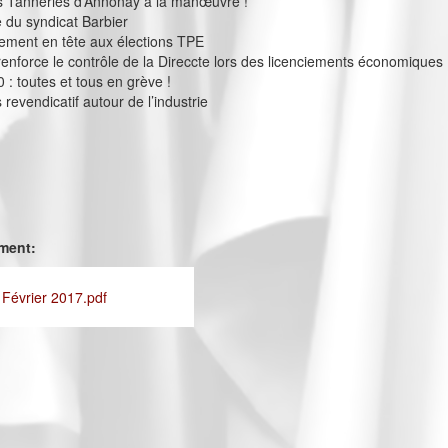
 Tanneries d’Annonay à la manœuvre !
e du syndicat Barbier
ement en tête aux élections TPE
 renforce le contrôle de la Direccte lors des licenciements économiques
 : toutes et tous en grève !
revendicatif autour de l’industrie
ement:
 Février 2017.pdf