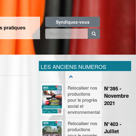
Syndiquez-vous
os pratiques
Formulaire
de
Rechercher
recherche
LES ANCIENS NUMEROS
Relocaliser nos
N°395 -
productions
Novembre
pour le progrès
2021
social et
environnemental
Relocaliser nos
N°403 -
productions
Juillet
pour le progrès