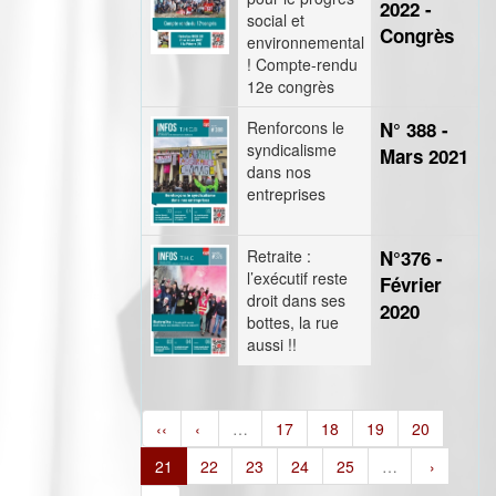
2022 -
social et
Congrès
environnemental
! Compte-rendu
12e congrès
Renforcons le
N° 388 -
syndicalisme
Mars 2021
dans nos
entreprises
Retraite :
N°376 -
l’exécutif reste
Février
droit dans ses
2020
bottes, la rue
aussi !!
‹‹
‹
…
17
18
19
20
21
22
23
24
25
…
›