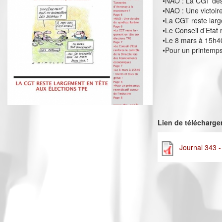
•NAO : La CGT des
•NAO : Une victoir
•La CGT reste larg
•Le Conseil d’Etat
•Le 8 mars à 15h40
•Pour un printemps 
Lien de télécharg
Journal 343 -