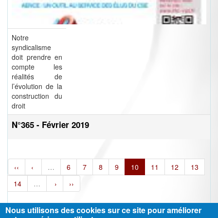
Notre
syndicalisme
doit prendre en
compte les
réalités de
l’évolution de la
construction du
droit
N°365 - Février 2019
‹‹
‹
…
6
7
8
9
10
11
12
13
14
…
›
››
Nous utilisons des cookies sur ce site pour améliorer