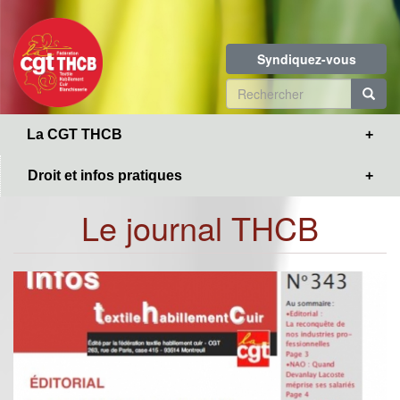
Toggle
Aller
navigation
au
contenu
Syndiquez-vous
principal
Formulaire
de
R
La CGT THCB
recherche
Droit et infos pratiques
Le journal THCB