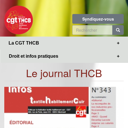
Toggle
Aller
navigation
au
contenu
Syndiquez-vous
principal
Formulaire
de
R
La CGT THCB
recherche
Droit et infos pratiques
Le journal THCB