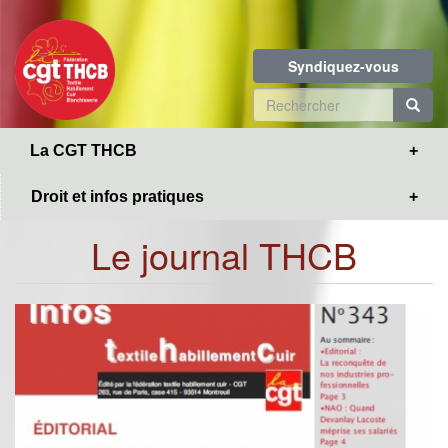
Toggle
Aller
navigation
au
contenu
Syndiquez-vous
principal
Formulaire
de
R
La CGT THCB
recherche
Droit et infos pratiques
Le journal THCB