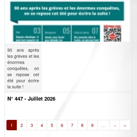
90 ans après
les grèves et les
énormes
conquêtes, on
se repose cet
été pour écrire
la suite !
N° 447 - Juillet 2026
1
2
3
4
5
6
7
8
9
…
›
››