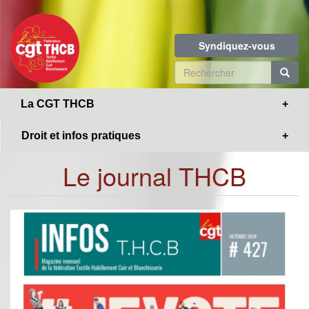
Toggle
Aller
navigation
au
contenu
Syndiquez-vous
principal
Formulaire
de
R
La CGT THCB
recherche
Droit et infos pratiques
Le journal THCB