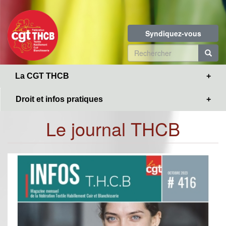
Toggle
Aller
navigation
au
contenu
Syndiquez-vous
principal
Formulaire
de
R
La CGT THCB
recherche
Droit et infos pratiques
Le journal THCB