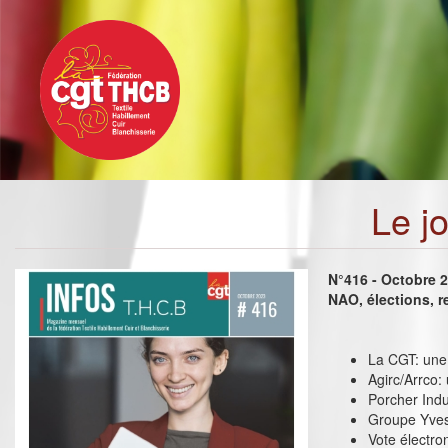
Toggle
Aller
navigation
au
contenu
principal
Le j
N°416 - Octobre 
NAO, élections, r
La CGT: une 
Agirc/Arrco:
Porcher Indus
Groupe Yves
Vote électro