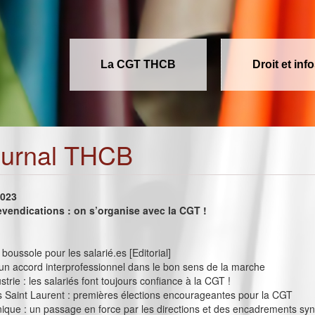
La CGT THCB
Droit et inf
ournal THCB
2023
evendications : on s’organise avec la CGT !
boussole pour les salarié.es [Editorial]
 un accord interprofessionnel dans le bon sens de la marche
trie : les salariés font toujours confiance à la CGT !
 Saint Laurent : premières élections encourageantes pour la CGT
nique : un passage en force par les directions et des encadrements sy