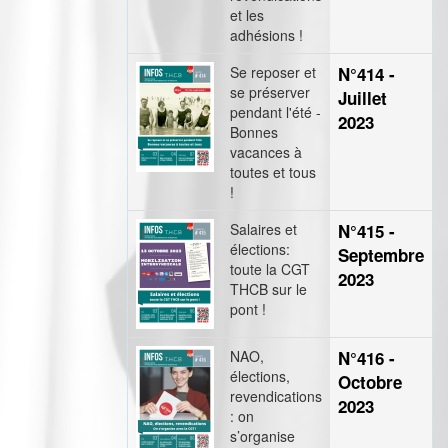
et les
adhésions !
Se reposer et
N°414 -
se préserver
Juillet
pendant l'été -
2023
Bonnes
vacances à
toutes et tous
!
Salaires et
N°415 -
élections:
Septembre
toute la CGT
2023
THCB sur le
pont !
NAO,
N°416 -
élections,
Octobre
revendications
2023
: on
s’organise