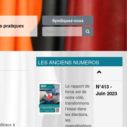
Syndiquez-vous
os pratiques
Formulaire
de
Rechercher
recherche
LES ANCIENS NUMEROS
Le rapport de
N°413 -
force est de
Juin 2023
notre côté,
transformons
l’essai dans
les élections,
les
ndicaux à
revendications