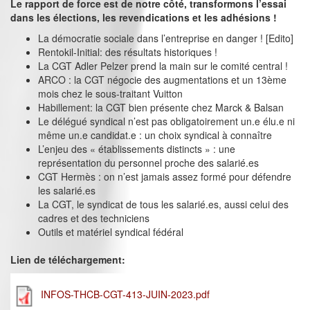
Le rapport de force est de notre côté, transformons l’essai
dans les élections, les revendications et les adhésions !
La démocratie sociale dans l’entreprise en danger ! [Edito]
Rentokil-Initial: des résultats historiques !
La CGT Adler Pelzer prend la main sur le comité central !
ARCO : la CGT négocie des augmentations et un 13ème
mois chez le sous-traitant Vuitton
Habillement: la CGT bien présente chez Marck & Balsan
Le délégué syndical n’est pas obligatoirement un.e élu.e ni
même un.e candidat.e : un choix syndical à connaître
L’enjeu des « établissements distincts » : une
représentation du personnel proche des salarié.es
CGT Hermès : on n’est jamais assez formé pour défendre
les salarié.es
La CGT, le syndicat de tous les salarié.es, aussi celui des
cadres et des techniciens
Outils et matériel syndical fédéral
Lien de téléchargement:
INFOS-THCB-CGT-413-JUIN-2023.pdf