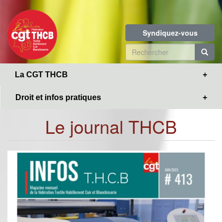
Toggle
Aller
navigation
au
contenu
Syndiquez-vous
principal
Formulaire
de
R
La CGT THCB
recherche
Droit et infos pratiques
Le journal THCB