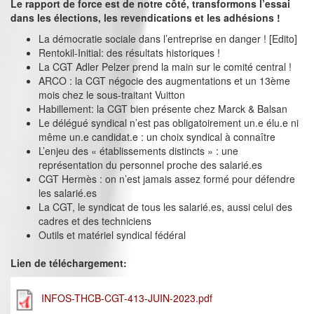
Le rapport de force est de notre côté, transformons l’essai
dans les élections, les revendications et les adhésions !
La démocratie sociale dans l’entreprise en danger ! [Edito]
Rentokil-Initial: des résultats historiques !
La CGT Adler Pelzer prend la main sur le comité central !
ARCO : la CGT négocie des augmentations et un 13ème
mois chez le sous-traitant Vuitton
Habillement: la CGT bien présente chez Marck & Balsan
Le délégué syndical n’est pas obligatoirement un.e élu.e ni
même un.e candidat.e : un choix syndical à connaître
L’enjeu des « établissements distincts » : une
représentation du personnel proche des salarié.es
CGT Hermès : on n’est jamais assez formé pour défendre
les salarié.es
La CGT, le syndicat de tous les salarié.es, aussi celui des
cadres et des techniciens
Outils et matériel syndical fédéral
Lien de téléchargement:
INFOS-THCB-CGT-413-JUIN-2023.pdf