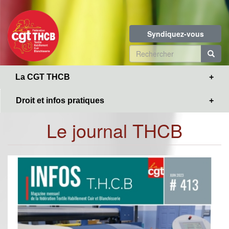
Toggle
Aller
navigation
au
contenu
Syndiquez-vous
principal
Formulaire
de
R
La CGT THCB
recherche
Droit et infos pratiques
Le journal THCB