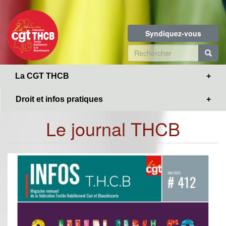
Toggle
Aller
navigation
au
contenu
Syndiquez-vous
principal
Formulaire
de
R
La CGT THCB
recherche
Droit et infos pratiques
Le journal THCB