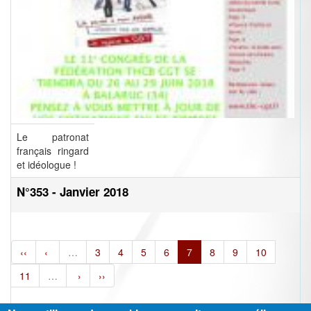
Le patronat
français ringard
et idéologue !
N°353 - Janvier 2018
‹‹
‹
…
3
4
5
6
7
8
9
10
11
…
›
››