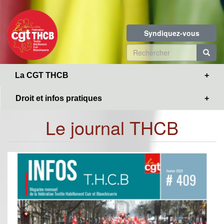
Toggle
Aller
navigation
au
contenu
Syndiquez-vous
principal
Formulaire
de
R
La CGT THCB
recherche
Droit et infos pratiques
Le journal THCB