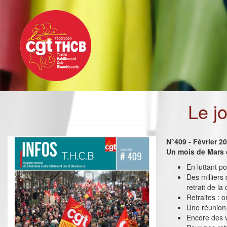
Toggle
Aller
navigation
au
contenu
principal
Le j
N°409 - Février 2
Un mois de Mars d
En luttant p
Des milliers
retrait de la
Retraites : 
Une réunion 
Encore des v