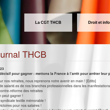
La CGT THCB
Droit et inf
ournal THCB
023
écisif pour gagner : mettons la France à l’arrêt pour arrêter leur 
our nos retraites, nous reprenons notre avenir en main ! [Edito]
 de salarié.es de nos branches professionnelles dans les manifestations
 contre-réforme des retraites
on peut gagner !
syndicale textile mémorable !
ictoires pour nos salaires !