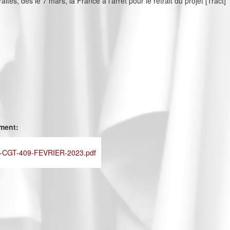
aites, dès le 7 mars, la France à l'arrêt pour le retrait du projet [Tract]
ement:
CGT-409-FEVRIER-2023.pdf