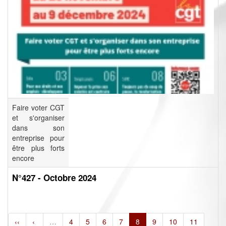
Faire voter CGT
et s'organiser
dans son
entreprise pour
être plus forts
encore
N°427 - Octobre 2024
‹‹
‹
…
4
5
6
7
8
9
10
11