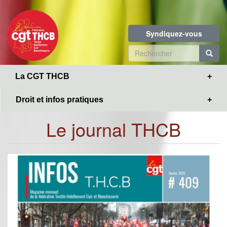
Toggle
Aller
navigation
au
contenu
Syndiquez-vous
principal
Formulaire
de
R
La CGT THCB
recherche
Droit et infos pratiques
Le journal THCB