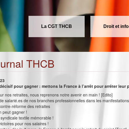
La CGT THCB
Droit et inf
ournal THCB
023
écisif pour gagner : mettons la France à l’arrêt pour arrêter leur 
our nos retraites, nous reprenons notre avenir en main ! [Edito]
 de salarié.es de nos branches professionnelles dans les manifestations
 contre-réforme des retraites
on peut gagner !
syndicale textile mémorable !
ictoires pour nos salaires !