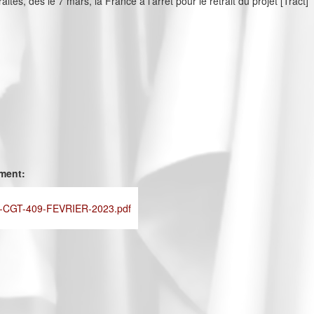
aites, dès le 7 mars, la France à l'arrêt pour le retrait du projet [Tract]
ement:
CGT-409-FEVRIER-2023.pdf