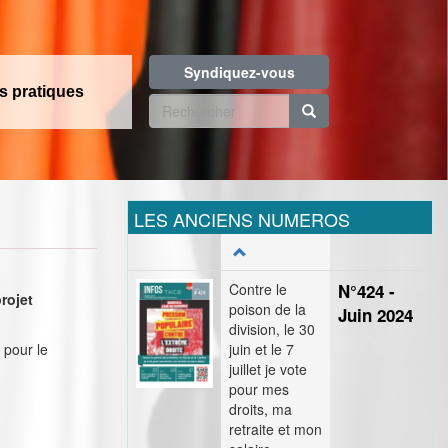
Syndiquez-vous
os pratiques
Formulaire
de
Rechercher
recherche
LES ANCIENS NUMEROS
Contre le
N°424 -
projet
poison de la
Juin 2024
division, le 30
 pour le
juin et le 7
juillet je vote
pour mes
droits, ma
retraite et mon