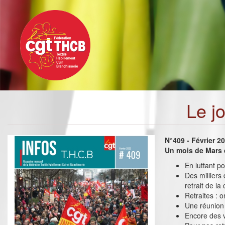
Toggle
Aller
navigation
au
contenu
principal
Le j
N°409 - Février 2
Un mois de Mars d
En luttant p
Des milliers
retrait de la
Retraites : 
Une réunion 
Encore des v