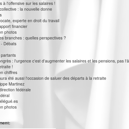
à l'offensive sur les salaires !
collective : la nouvelle donne
s
vocate, experte en droit du travail
apport financier
en photos
s branches : quelles perspectives ?
 - Débats
 partants
ngrès : l'urgence c'est d'augmenter les salaires et les pensions, pas l'
traite !
n chiffres
ura été aussi l'occasion de saluer des départs à la retraite
ilippe Martinez
direction fédérale
édéral
délégué.es
en photos
ement: