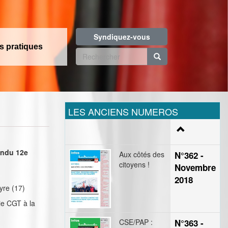
Syndiquez-vous
os pratiques
Formulaire
de
Rechercher
recherche
LES ANCIENS NUMEROS
endu 12e
Aux côtés des
N°362 -
citoyens !
Novembre
2018
yre (17)
ie CGT à la
CSE/PAP :
N°363 -