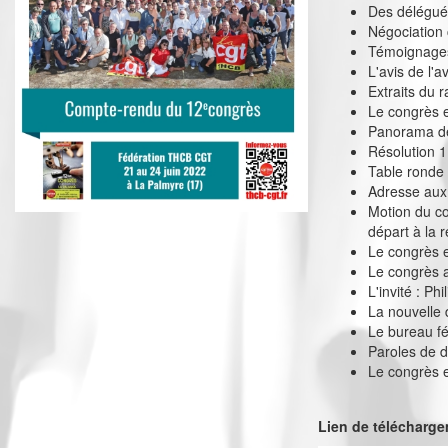
Des délégués 
Négociation 
Témoignage
L'avis de l'a
Extraits du r
Le congrès 
Panorama de
Résolution 1
Table ronde
Adresse aux
Motion du co
départ à la re
Le congrès e
Le congrès a
L'invité : Ph
La nouvelle 
Le bureau f
Paroles de 
Le congrès 
Lien de télécharg