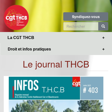
Toggle
Aller
navigation
au
contenu
Syndiquez-vous
principal
Formulaire
de
R
La CGT THCB
recherche
Droit et infos pratiques
Le journal THCB