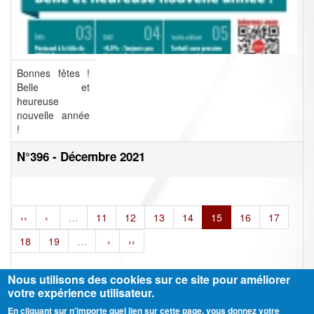
Bonnes fêtes !
Belle et
heureuse
nouvelle année
!
N°396 - Décembre 2021
‹‹
‹
…
11
12
13
14
15
16
17
18
19
…
›
››
Nous utilisons des cookies sur ce site pour améliorer
votre expérience utilisateur.
En cliquant sur n'importe quel lien sur cette page, vous donnez votre