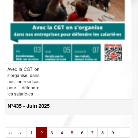
Avec la CGT on
s'organise dans
nos entreprises
pour défendre
les salarié·es
N°435 - Juin 2025
‹‹
‹
1
2
3
4
5
6
7
8
9
…