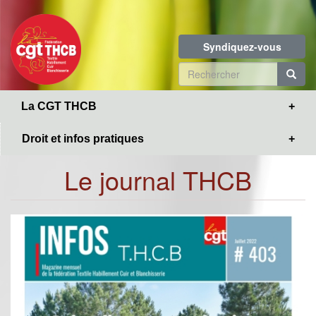
Toggle
Aller
navigation
au
contenu
Syndiquez-vous
principal
Formulaire
de
R
La CGT THCB
recherche
Droit et infos pratiques
Le journal THCB