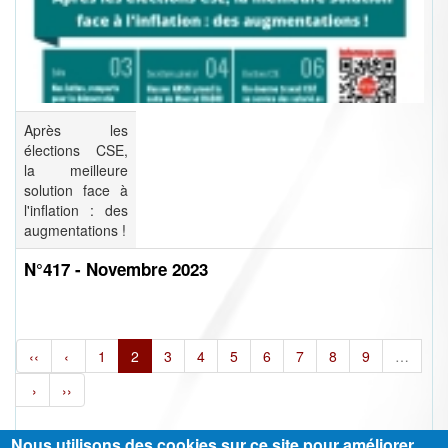
Après les
élections CSE,
la meilleure
solution face à
l'inflation : des
augmentations !
N°417 - Novembre 2023
‹‹
‹
1
2
3
4
5
6
7
8
9
…
›
››
Nous utilisons des cookies sur ce site pour améliorer