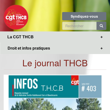
Toggle
Aller
navigation
au
contenu
Syndiquez-vous
principal
Formulaire
de
R
La CGT THCB
recherche
Droit et infos pratiques
Le journal THCB