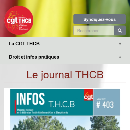
Toggle
Aller
navigation
au
contenu
Syndiquez-vous
principal
Formulaire
de
R
La CGT THCB
recherche
Droit et infos pratiques
Le journal THCB