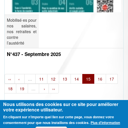
Mobilisé·es pour
nos salaires,
nos retraites et
contre
l’austérité
N°437 - Septembre 2025
‹‹
‹
…
11
12
13
14
15
16
17
18
19
…
›
››
Nous utilisons des cookies sur ce site pour améliorer
votre expérience utilisateur.
En cliquant sur n'importe quel lien sur cette page, vous donnez votre
Ⓒ CGT Fédération THCB - Tous les droits réservés -
Mentions légales
consentement pour que nous installions des cookies.
Plus d'information