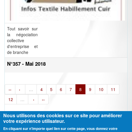
Tout savoir sur
la négociation
collective
d'entreprise et
de branche
N°357 - Mai 2018
‹‹
‹
…
4
5
6
7
8
9
10
11
12
…
›
››
Nous utilisons des cookies sur ce site pour améliorer
votre expérience utilisateur.
En cliquant sur n'importe quel lien sur cette page, vous donnez votre