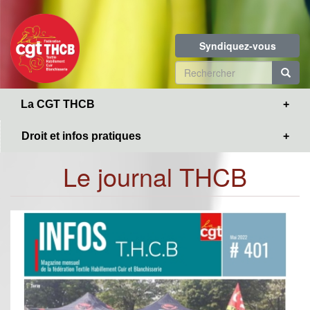
Toggle
Aller
navigation
au
contenu
Syndiquez-vous
principal
Formulaire
de
R
La CGT THCB
recherche
Droit et infos pratiques
Le journal THCB