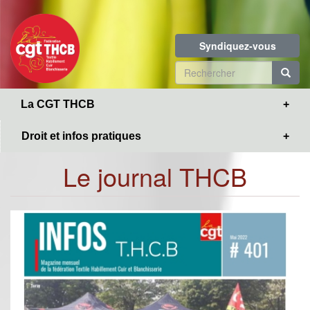
Toggle
Aller
navigation
au
contenu
Syndiquez-vous
principal
Formulaire
de
R
La CGT THCB
recherche
Droit et infos pratiques
Le journal THCB