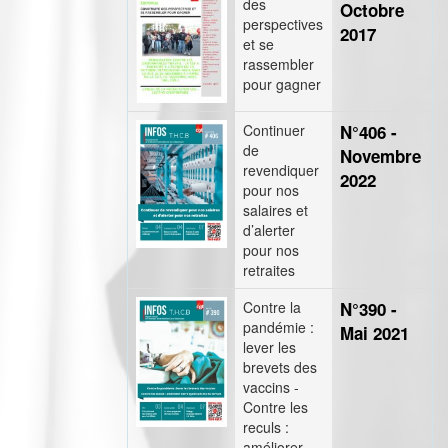
des
Octobre
perspectives
2017
et se
rassembler
pour gagner
Continuer
N°406 -
de
Novembre
revendiquer
2022
pour nos
salaires et
d’alerter
pour nos
retraites
Contre la
N°390 -
pandémie :
Mai 2021
lever les
brevets des
vaccins -
Contre les
reculs :
améliorer