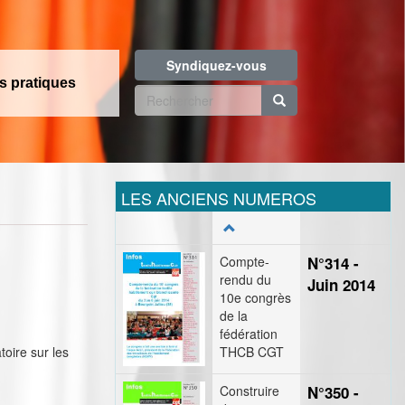
Syndiquez-vous
os pratiques
Formulaire
de
Rechercher
recherche
LES ANCIENS NUMEROS
Compte-
N°314 -
rendu du
Juin 2014
10e congrès
de la
fédération
oire sur les
THCB CGT
Construire
N°350 -