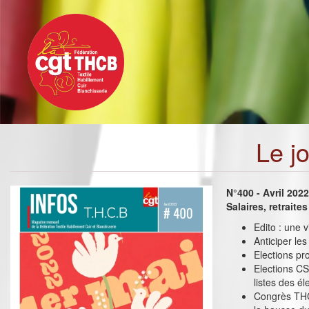
Toggle
Aller
navigation
au
contenu
principal
Le j
N°400 - Avril 202
Salaires, retrait
Edito : une v
Anticiper le
Elections pr
Elections CS
listes des él
Congrès THCB