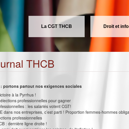
La CGT THCB
Droit et inf
ournal THCB
2
es : portons partout nos exigences sociales
ictoire à la Pyrrhus !
s élections professionnelles pour gagner
ofessionnelles : les salariés votent CGT!
E dans nos entreprises, c’est parti ! Proportion femmes-hommes obligat
ections professionnelles
 : dernière ligne droite !