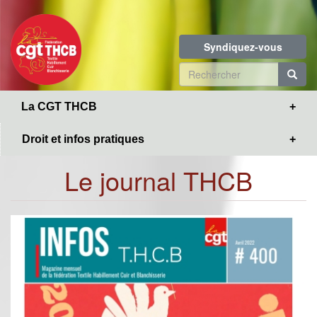
Toggle
Aller
navigation
au
contenu
Syndiquez-vous
principal
Formulaire
de
R
La CGT THCB
recherche
Droit et infos pratiques
Le journal THCB