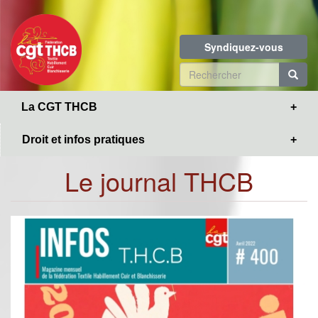
Toggle
Aller
navigation
au
contenu
Syndiquez-vous
principal
Formulaire
de
R
La CGT THCB
recherche
Droit et infos pratiques
Le journal THCB