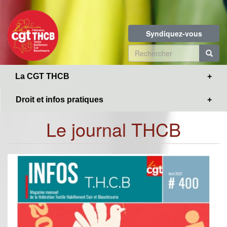
Toggle
Aller
navigation
au
contenu
Syndiquez-vous
principal
Formulaire
de
R
La CGT THCB
recherche
Droit et infos pratiques
Le journal THCB