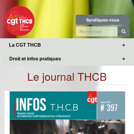
Toggle
Aller
navigation
au
contenu
Syndiquez-vous
principal
Formulaire
de
R
La CGT THCB
recherche
Droit et infos pratiques
Le journal THCB