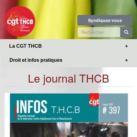
Toggle
Aller
navigation
au
contenu
Syndiquez-vous
principal
Formulaire
de
R
La CGT THCB
recherche
Droit et infos pratiques
Le journal THCB