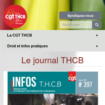
Toggle
Aller
navigation
au
contenu
Syndiquez-vous
principal
Formulaire
de
R
La CGT THCB
recherche
Droit et infos pratiques
Le journal THCB