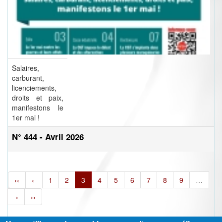
Salaires,
carburant,
licenciements,
droits et paix,
manifestons le
1er mai !
N° 444 - Avril 2026
‹‹
‹
1
2
3
4
5
6
7
8
9
…
›
››