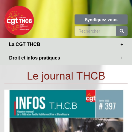
Toggle
Aller
navigation
au
contenu
Syndiquez-vous
principal
Formulaire
de
R
La CGT THCB
recherche
Droit et infos pratiques
Le journal THCB