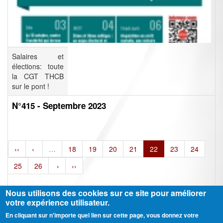
Salaires et
élections: toute
la CGT THCB
sur le pont !
N°415 - Septembre 2023
‹‹
‹
…
18
19
20
21
22
23
24
25
26
›
››
Nous utilisons des cookies sur ce site pour améliorer
votre expérience utilisateur.
En cliquant sur n'importe quel lien sur cette page, vous donnez votre
Ⓒ CGT Fédération THCB - Tous les droits réservés -
Mentions légales