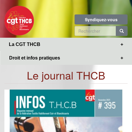
Toggle
Aller
navigation
au
contenu
Syndiquez-vous
principal
Formulaire
de
R
La CGT THCB
recherche
Droit et infos pratiques
Le journal THCB