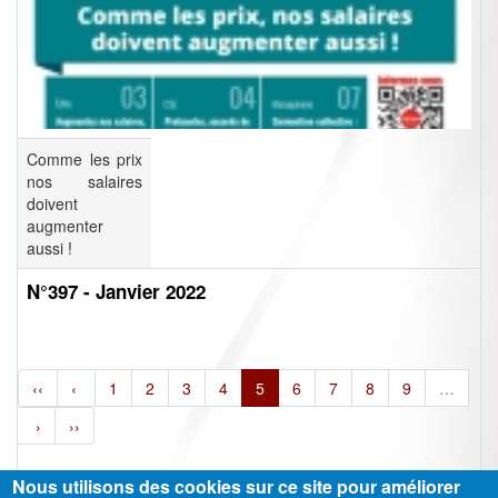
Comme les prix
nos salaires
doivent
augmenter
aussi !
N°397 - Janvier 2022
‹‹
‹
1
2
3
4
5
6
7
8
9
…
›
››
Nous utilisons des cookies sur ce site pour améliorer