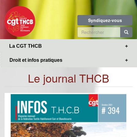
Toggle
Aller
navigation
au
contenu
Syndiquez-vous
principal
Formulaire
de
R
La CGT THCB
recherche
Droit et infos pratiques
Le journal THCB