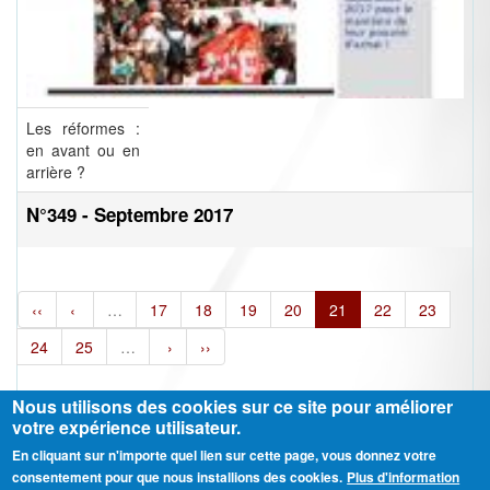
Les réformes :
en avant ou en
arrière ?
N°349 - Septembre 2017
‹‹
‹
…
17
18
19
20
21
22
23
24
25
…
›
››
Nous utilisons des cookies sur ce site pour améliorer
votre expérience utilisateur.
En cliquant sur n'importe quel lien sur cette page, vous donnez votre
Ⓒ CGT Fédération THCB - Tous les droits réservés -
Mentions légales
consentement pour que nous installions des cookies.
Plus d'information