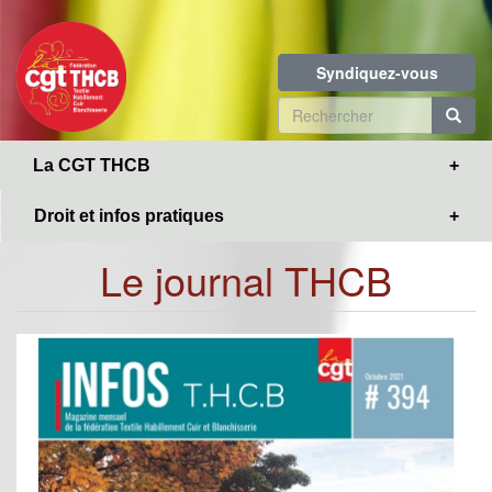
Toggle
Aller
navigation
au
contenu
Syndiquez-vous
principal
Formulaire
de
R
La CGT THCB
recherche
Droit et infos pratiques
Le journal THCB