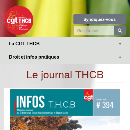
Toggle
Aller
navigation
au
contenu
Syndiquez-vous
principal
Formulaire
de
R
La CGT THCB
recherche
Droit et infos pratiques
Le journal THCB