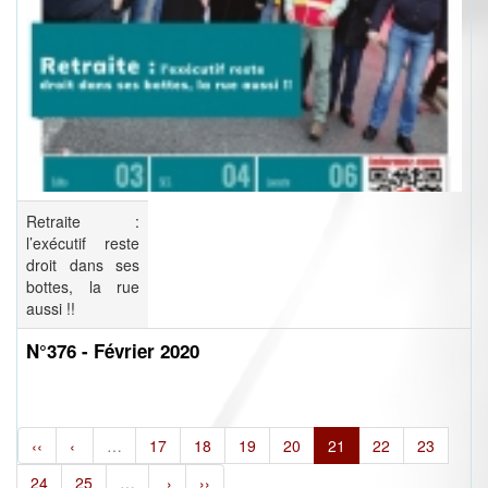
Retraite :
l’exécutif reste
droit dans ses
bottes, la rue
aussi !!
N°376 - Février 2020
‹‹
‹
…
17
18
19
20
21
22
23
24
25
…
›
››