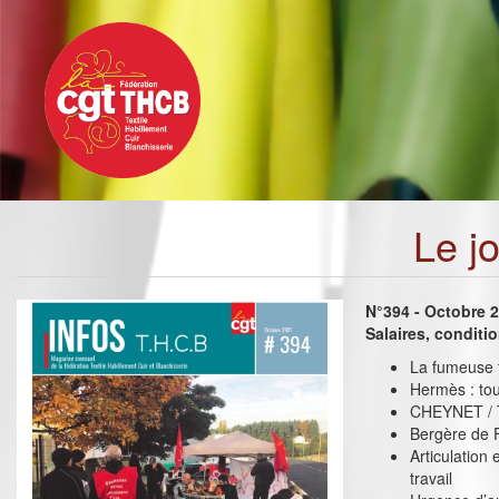
Toggle
Aller
navigation
au
contenu
principal
Le j
N°394 - Octobre 
Salaires, conditi
La fumeuse t
Hermès : tou
CHEYNET / TE
Bergère de F
Articulation
travail