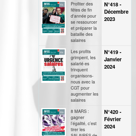
Profiter des
N°418 -
fêtes de fin
Décembre
d'année pour
2023
se ressourcer
et préparer la
bataille des
salaires
Les profits
N°419 -
grimpent, les
Janvier
salarié·es
2024
trinquent
organisons-
nous avec la
CGT pour
augmenter les
salaires
8 MARS :
N°420 -
gagner
Février
l’égalité, c’est
2024
tirer les
SALAIRES de