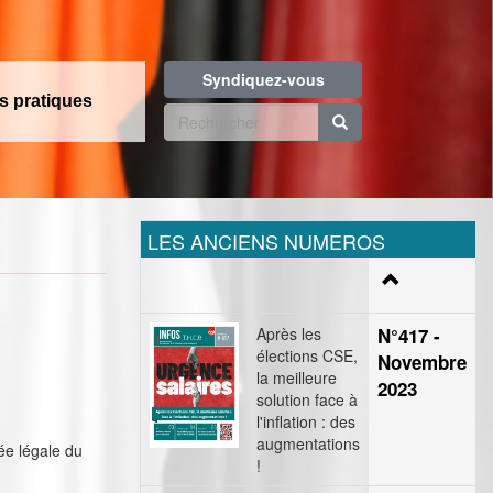
Syndiquez-vous
os pratiques
Formulaire
de
Rechercher
recherche
LES ANCIENS NUMEROS
Après les
N°417 -
élections CSE,
Novembre
la meilleure
2023
solution face à
l'inflation : des
augmentations
rée légale du
!