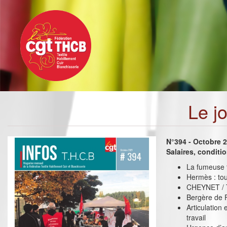
Toggle
Aller
navigation
au
contenu
principal
Le j
N°394 - Octobre 
Salaires, conditi
La fumeuse t
Hermès : tou
CHEYNET / TE
Bergère de F
Articulation
travail