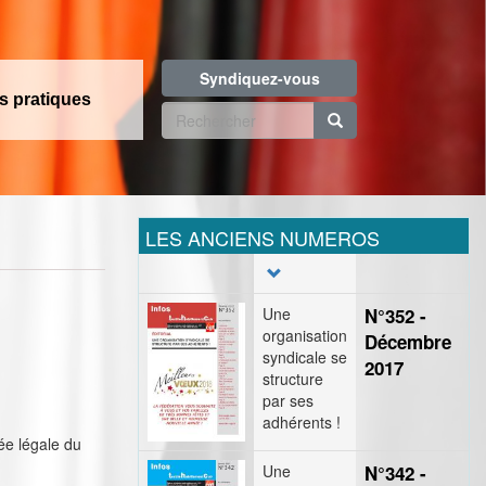
Syndiquez-vous
os pratiques
Formulaire
de
Rechercher
recherche
LES ANCIENS NUMEROS
Une
N°352 -
organisation
Décembre
syndicale se
2017
structure
par ses
adhérents !
rée légale du
Une
N°342 -