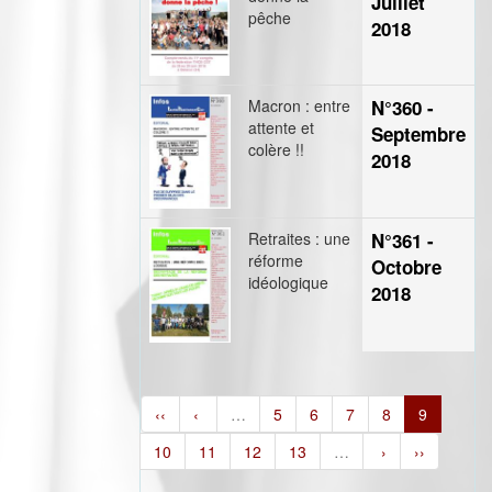
Juillet
pêche
2018
Macron : entre
N°360 -
attente et
Septembre
colère !!
2018
Retraites : une
N°361 -
réforme
Octobre
idéologique
2018
‹‹
‹
…
5
6
7
8
9
10
11
12
13
…
›
››