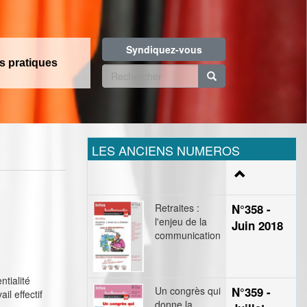
Syndiquez-vous
os pratiques
Formulaire
de
Rechercher
recherche
LES ANCIENS NUMEROS
Retraites :
N°358 -
l'enjeu de la
Juin 2018
communication
ntialité
Un congrès qui
N°359 -
l effectif
donne la