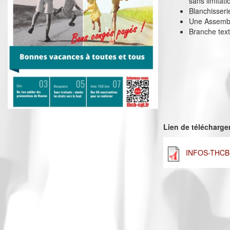
sans limitati
Blanchisseri
Une Assemblé
Branche text
Lien de télécharg
INFOS-THCB-