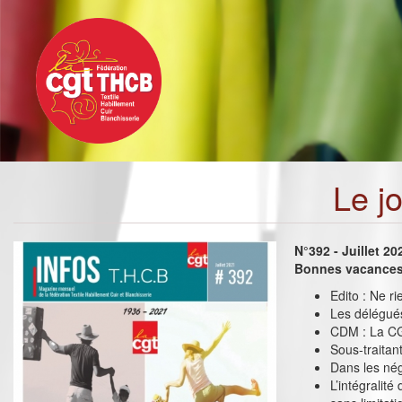
Toggle
Aller
navigation
au
contenu
principal
Le j
N°392 - Juillet 20
Bonnes vacances 
Edito : Ne r
Les délégué
CDM : La CG
Sous-traitant
Dans les nég
L’intégralit