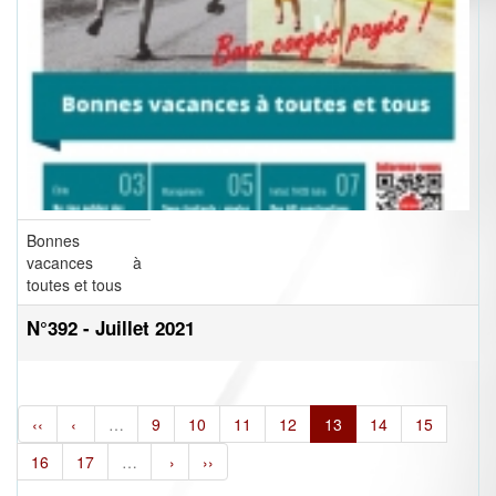
Bonnes
vacances à
toutes et tous
N°392 - Juillet 2021
‹‹
‹
…
9
10
11
12
13
14
15
16
17
…
›
››