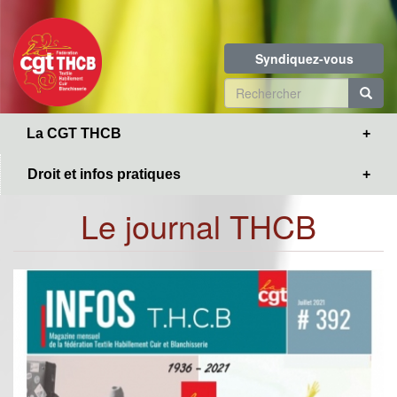
Toggle
Aller
navigation
au
contenu
Syndiquez-vous
principal
Formulaire
de
R
La CGT THCB
recherche
Droit et infos pratiques
Le journal THCB